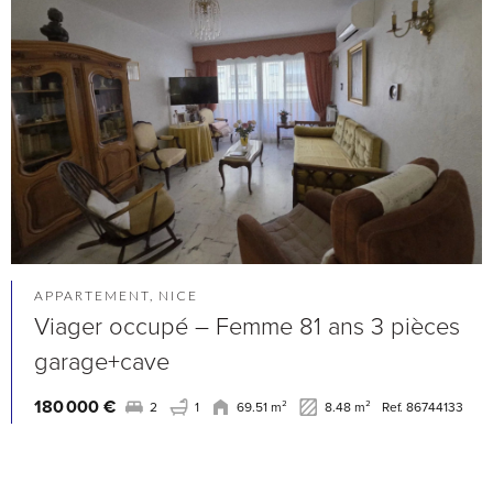
APPARTEMENT, NICE
Viager occupé – Femme 81 ans 3 pièces
garage+cave
180 000 €
2
1
69.51 m²
8.48 m²
Ref. 86744133