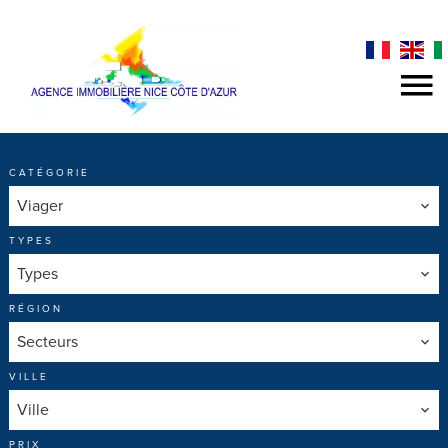
CATÉGORIE
Viager
TYPES
Types
RÉGION
Secteurs
VILLE
Ville
PRIX