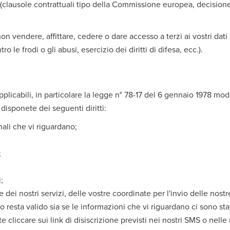
(clausole contrattuali tipo della Commissione europea, decision
 non vendere, affittare, cedere o dare accesso a terzi ai vostri dat
 le frodi o gli abusi, esercizio dei diritti di difesa, ecc.).
icabili, in particolare la legge n° 78-17 del 6 gennaio 1978 modifica
isponete dei seguenti diritti:
nali che vi riguardano;
;
;
e dei nostri servizi, delle vostre coordinate per l'invio delle nost
o resta valido sia se le informazioni che vi riguardano ci sono s
e cliccare sui link di disiscrizione previsti nei nostri SMS o nelle