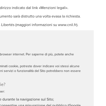
dirizzo indicato dal link «Menzioni legali».
umento sarà distrutto una volta evasa la richiesta.
Libertés (maggiori informazioni su www.cnil.fr).
browser internet. Per saperne di più, potete anche
minati cookie, potreste dover indicare voi stessi alcune
uni servizi o funzionalità del Sito potrebbero non essere
ie?
per:
e durante la navigazione sul Sito;
 e consentire una misurazione del pubblico (Google