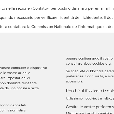
ito nella sezione «Contatti», per posta ordinaria o per email all'in
ando necessario per verificare l'identità del richiedente. Il doc
te contattare la Commission Nationale de l'Informatique et des 
oppure configurando il vostro 
consultare
aboutcookies.org
.
l vostro computer o dispositivo
Se scegliete di bloccare deter
e le vostre azioni e
preferenze a ogni visita, e alc
ltre impostazioni di
accessibili.
 non dobbiate reinserire
te da una pagina all'altra.
Perché utilizziamo i cook
Utilizziamo i cookie, tra l'altro, 
engono depositati
Gestire le vostre preferenz
con la normativa.
Migliorare i nostri servizi