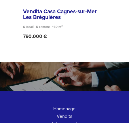
Vendita Casa Cagnes-sur-Mer
VEN
Les Bréguières
QUA
6 locali
5 camere
160 m²
2 loca
790.000 €
273
Homepage
Vendita
Informazioni